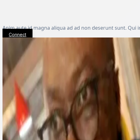
Anim aute id magna aliqua ad ad non deserunt sunt. Qui i
Connect