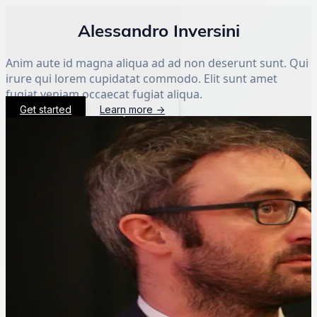
Alessandro Inversini
Anim aute id magna aliqua ad ad non deserunt sunt. Qui
irure qui lorem cupidatat commodo. Elit sunt amet
fugiat veniam occaecat fugiat aliqua.
Get started
Learn more
→